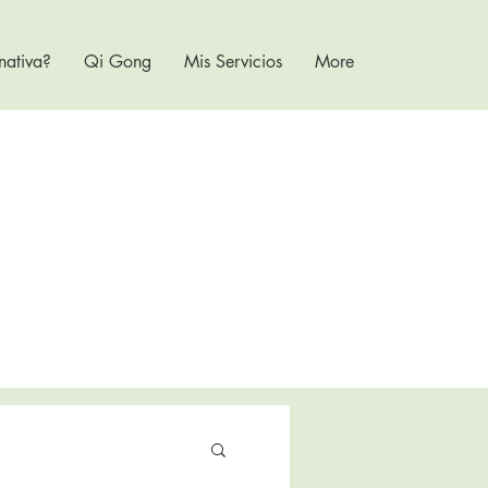
nativa?
Qi Gong
Mis Servicios
More