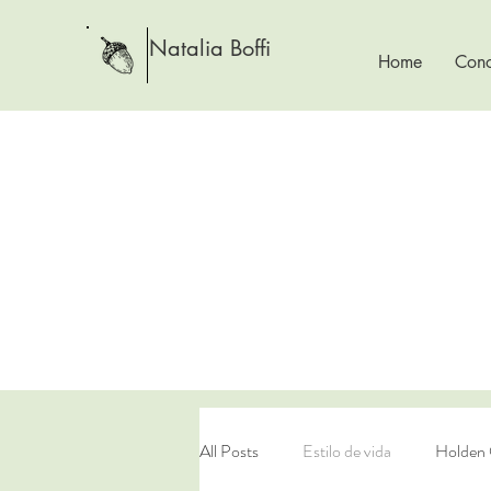
Natalia Boffi
Home
Cono
All Posts
Estilo de vida
Holden