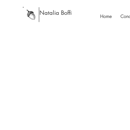
Natalia Boffi
Home
Cono