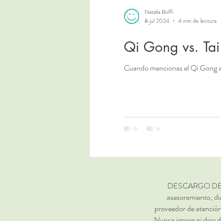
Natalia Boffi
8 jul 2024
4 min de lectura
Qi Gong vs. Tai
Cuando mencionas el Qi Gong a al
DESCARGO DE RESP
asesoramiento, di
proveedor de atención
Nunca ignore ni deje d