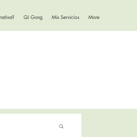
nativa?
Qi Gong
Mis Servicios
More