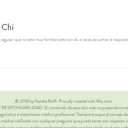
 Chi
guien que no está muy familiarizado con él, a veces escuchas la respuest
© 2018 by Natalia Boffi. Proudly created with Wix.com
ONSABILIDAD: El contenido de este sitio web no pretende constituir
agnóstico o tratamiento médico profesional. Siempre busque el consejo de
 médica calificado con cualquier pregunta que pueda tener con respecto a
e buscar consejo médico profesional por algo que haya leído en el sitio we