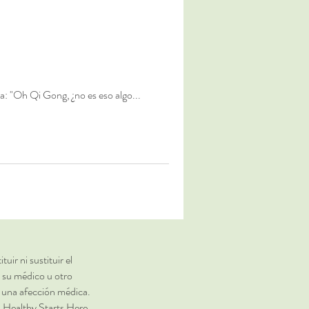
a: "Oh Qi Gong, ¿no es eso algo...
 ni sustituir el
 su médico u otro
 una afección médica.
b Healthy Starts Here.