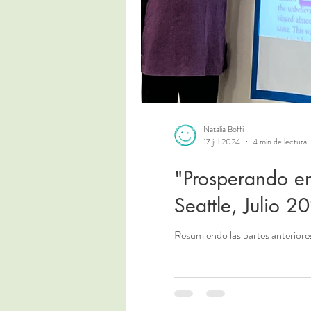
Natalia Boffi
17 jul 2024
4 min de lectura
"Prosperando en
Seattle, Julio 2
Resumiendo las partes anteriores