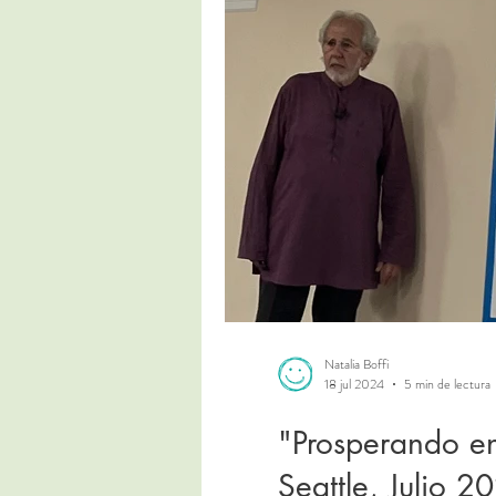
Natalia Boffi
18 jul 2024
5 min de lectura
"Prosperando en
Seattle, Julio 2