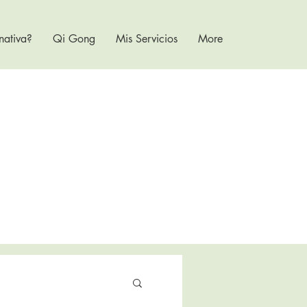
nativa?
Qi Gong
Mis Servicios
More